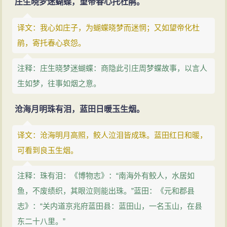
庄生晓梦迷蝴蝶，望帝春心托杜鹃。
译文：我心如庄子，为蝴蝶晓梦而迷惘；又如望帝化杜
鹃，寄托春心哀怨。
注释：庄生晓梦迷蝴蝶：商隐此引庄周梦蝶故事，以言人
生如梦，往事如烟之意。
沧海月明珠有泪，蓝田日暖玉生烟。
译文：沧海明月高照，鲛人泣泪皆成珠。蓝田红日和暖，
可看到良玉生烟。
注释：珠有泪：《博物志》：“南海外有鲛人，水居如
鱼，不废绩织，其眼泣则能出珠。”蓝田：《元和郡县
志》：“关内道京兆府蓝田县：蓝田山，一名玉山，在县
东二十八里。”