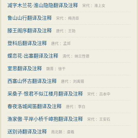
减字木兰花·淮山隐隐翻译及注释
宋代
：
淮上女
鲁山山行翻译及注释
宋代
：
梅尧臣
滕王阁序翻译及注释
唐代
：
王勃
登科后翻译及注释
唐代
：
孟郊
蝶恋花·出塞翻译及注释
清代
：
纳兰性德
室思翻译及注释
魏晋
：
徐干
西塞山怀古翻译及注释
唐代
：
刘禹锡
采桑子·恨君不似江楼月翻译及注释
宋代
：
吕本中
春夜洛城闻笛翻译及注释
唐代
：
李白
渔家傲·平岸小桥千嶂抱翻译及注释
宋代
：
王安石
送别诗翻译及注释
南北朝
：
虞羲