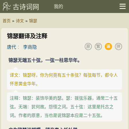
古诗词网
我的
首页
»
诗文
»
锦瑟
锦瑟翻译及注释
原
繁
译
拼
唐代
：
李商隐
锦瑟无端五十弦，一弦一柱思华年。
译文：锦瑟呀，你为何竟有五十条弦？每弦每节，都令人
怀思黄金华年。
注释：锦瑟：装饰华美的瑟。瑟：拨弦乐器，通常二十五
弦。无端：犹何故。怨怪之词。五十弦：这里是托古之
词。作者的原意，当也是说锦瑟本应是二十五弦。