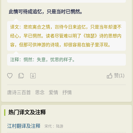
此情可待成追忆，只是当时已惘然。
译文：悲欢离合之情，岂待今日来追忆，只是当年却漫不
经心，早已惘然。读者尽管难以明了《锦瑟》诗的思想内
容，但那可供神游的诗境，却很容易在脑子里浮现。
注释：惘然：失意，忧思的样子。
赞
(
1)
唐诗三百首
思念
爱情
抒情
热门译文及注释
江村翻译及注释
宋代
：
陆游