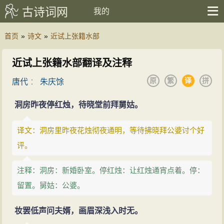
古诗词网
我的
首页
»
诗文
»
近试上张籍水部
近试上张籍水部翻译及注释
原
繁
译
拼
唐代
：
朱庆馀
洞房昨夜停红烛，待晓堂前拜舅姑。
译文：洞房里昨夜花烛彻夜通明，等待拂晓拜公婆讨个好
评。
注释：洞房：新婚卧室。停红烛：让红烛通宵点着。停：
留置。舅姑：公婆。
妆罢低声问夫婿，画眉深浅入时无。