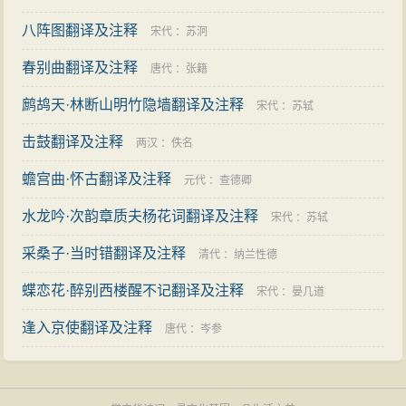
八阵图翻译及注释
宋代
：
苏泂
春别曲翻译及注释
唐代
：
张籍
鹧鸪天·林断山明竹隐墙翻译及注释
宋代
：
苏轼
击鼓翻译及注释
两汉
：
佚名
蟾宫曲·怀古翻译及注释
元代
：
查德卿
水龙吟·次韵章质夫杨花词翻译及注释
宋代
：
苏轼
采桑子·当时错翻译及注释
清代
：
纳兰性德
蝶恋花·醉别西楼醒不记翻译及注释
宋代
：
晏几道
逢入京使翻译及注释
唐代
：
岑参