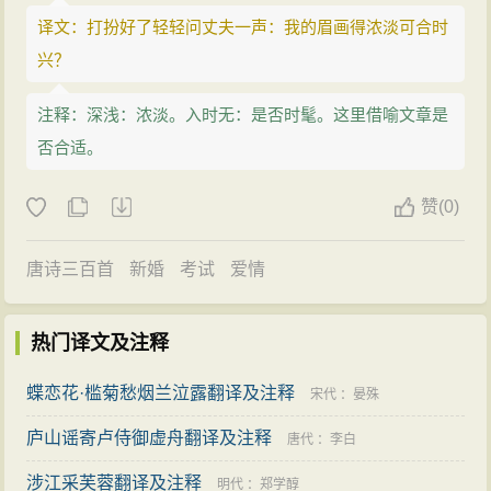
译文：打扮好了轻轻问丈夫一声：我的眉画得浓淡可合时
兴？
注释：深浅：浓淡。入时无：是否时髦。这里借喻文章是
否合适。
赞
(
0)
唐诗三百首
新婚
考试
爱情
热门译文及注释
蝶恋花·槛菊愁烟兰泣露翻译及注释
宋代
：
晏殊
庐山谣寄卢侍御虚舟翻译及注释
唐代
：
李白
涉江采芙蓉翻译及注释
明代
：
郑学醇