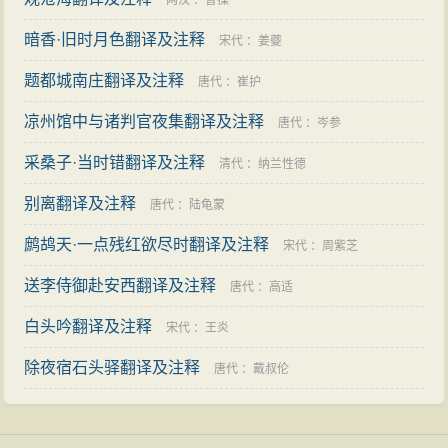
两汉
：
曹操
暗香·旧时月色翻译及注释
宋代
：
姜夔
题都城南庄翻译及注释
唐代
：
崔护
凉州馆中与诸判官夜集翻译及注释
唐代
：
岑参
采桑子·当时错翻译及注释
清代
：
纳兰性德
别离翻译及注释
唐代
：
陆龟蒙
鹧鸪天·一点残红欲尽时翻译及注释
宋代
：
周紫芝
送李侍御赴安西翻译及注释
唐代
：
高适
白头吟翻译及注释
宋代
：
王炎
除夜宿石头驿翻译及注释
唐代
：
戴叔伦