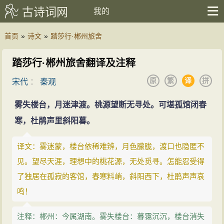
古诗词网
我的
首页
»
诗文
»
踏莎行·郴州旅舍
踏莎行·郴州旅舍翻译及注释
原
繁
译
拼
宋代
：
秦观
雾失楼台，月迷津渡。桃源望断无寻处。可堪孤馆闭春
寒，杜鹃声里斜阳暮。
译文：雾迷蒙，楼台依稀难辨，月色朦胧，渡口也隐匿不
见。望尽天涯，理想中的桃花源，无处觅寻。怎能忍受得
了独居在孤寂的客馆，春寒料峭，斜阳西下，杜鹃声声哀
鸣！
注释：郴州：今属湖南。雾失楼台：暮霭沉沉，楼台消失