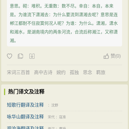
意思。砌：堆积。无重数：数不尽。幸自：本自，本来
是。为谁流下潇湘去：为什么要流到潇湘去呢？意思是连
郴江都耐不住寂寞何况人呢？为谁：为什么。潇湘，潇水
和湘水，是湖南境内的两条河流，合流后称湘江，又称潇
湘。
赞
(
0)
宋词三百首
高中古诗
婉约
孤独
思念
羁旅
热门译文及注释
短歌行翻译及注释
：
沈野
咏华山翻译及注释
宋代
：
寇准
观沧海翻译及注释