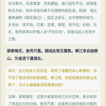
在浓雾中。月迷津渡：月色朦胧，渡口迷失不见。桃源望
断无寻处：拼命寻找也看不见理想的桃花源。桃源：语出
晋陶渊明《桃花源记》，指生活安乐、合乎理想的地方。
无寻处：找不到。可堪：怎堪，哪堪，受不住。杜鹃：鸟
名，相传其鸣叫声像人言“不如归去”，容易勾起人的思乡
之情。
驿寄梅花，鱼传尺素。砌成此恨无重数。郴江幸自绕郴
山，为谁流下潇湘去。
译文：远方的友人的音信，寄来了温暖的关心和嘱咐，却
平添了我深深的别恨离愁。郴江啊，你就绕着你的郴山流
得了，为什么偏偏要流到潇湘去呢？
注释：驿寄梅花：这里作者是将自己比作范晔，表示收到
了来自远方的问候。鱼传尺素：这里表示接到朋友问候的