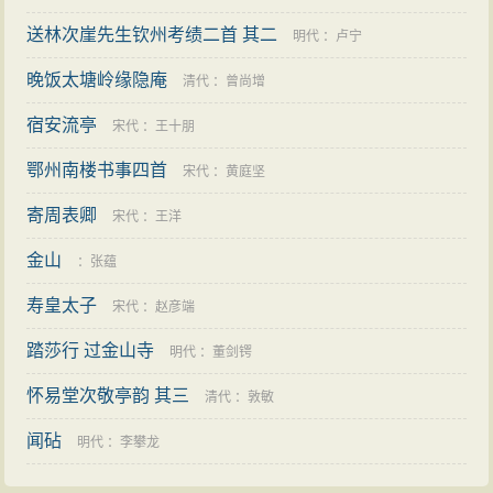
送林次崖先生钦州考绩二首 其二
明代
：
卢宁
晚饭太塘岭缘隐庵
清代
：
曾尚增
宿安流亭
宋代
：
王十朋
鄂州南楼书事四首
宋代
：
黄庭坚
寄周表卿
宋代
：
王洋
金山
：
张蕴
寿皇太子
宋代
：
赵彦端
踏莎行 过金山寺
明代
：
董剑锷
怀易堂次敬亭韵 其三
清代
：
敦敏
闻砧
明代
：
李攀龙