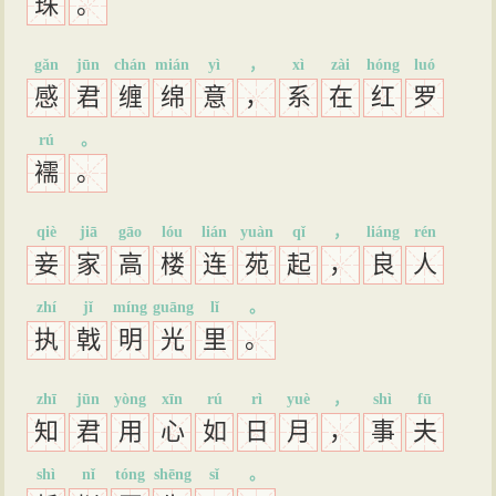
珠
。
gǎn
jūn
chán
mián
yì
，
xì
zài
hóng
luó
感
君
缠
绵
意
，
系
在
红
罗
rú
。
襦
。
qiè
jiā
gāo
lóu
lián
yuàn
qǐ
，
liáng
rén
妾
家
高
楼
连
苑
起
，
良
人
zhí
jǐ
míng
guāng
lǐ
。
执
戟
明
光
里
。
zhī
jūn
yòng
xīn
rú
rì
yuè
，
shì
fū
知
君
用
心
如
日
月
，
事
夫
shì
nǐ
tóng
shēng
sǐ
。