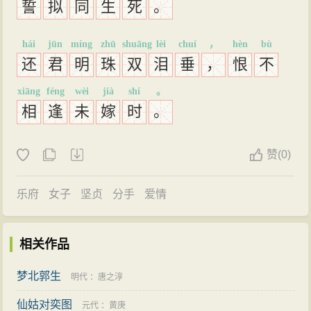
誓
拟
同
生
死
。
hái
jūn
míng
zhū
shuāng
lèi
chuí
，
hèn
bù
还
君
明
珠
双
泪
垂
，
恨
不
xiāng
féng
wèi
jià
shí
。
相
逢
未
嫁
时
。
赞
(
0)
乐府
女子
坚贞
分手
爱情
相关作品
梦北郭生
明代
：
唐之淳
仙姑对奕图
元代
：
黄庚