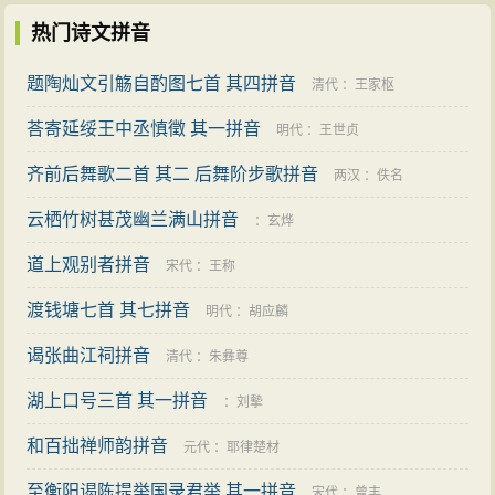
热门诗文拼音
题陶灿文引觞自酌图七首 其四拼音
清代
：
王家枢
荅寄延绥王中丞慎徵 其一拼音
明代
：
王世贞
齐前后舞歌二首 其二 后舞阶步歌拼音
两汉
：
佚名
云栖竹树甚茂幽兰满山拼音
：
玄烨
道上观别者拼音
宋代
：
王称
渡钱塘七首 其七拼音
明代
：
胡应麟
谒张曲江祠拼音
清代
：
朱彝尊
湖上口号三首 其一拼音
：
刘摰
和百拙禅师韵拼音
元代
：
耶律楚材
至衡阳谒陈提举国录君举 其一拼音
宋代
：
曾丰