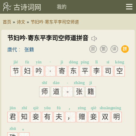
古诗词网
我的
首页
»
诗文
»
节妇吟·寄东平李司空师道
节妇吟·寄东平李司空师道拼音
原
繁
译
拼
唐代
：
张籍
jié
fù
yín
·
jì
dōng
píng
lǐ
sī
kōng
节
妇
吟
·
寄
东
平
李
司
空
shī
dào
-
zhāng
jí
师
道
-
张
籍
jūn
zhī
qiè
yǒu
fū
，
zèng
qiè
shuāng
míng
君
知
妾
有
夫
，
赠
妾
双
明
zhū
。