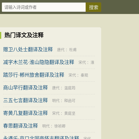
热门译文及注释
赠卫八处士翻译及注释
唐代
：
杜甫
减字木兰花·淮山隐隐翻译及注释
宋代
：
淮
踏莎行·郴州旅舍翻译及注释
上女
宋代
：
秦观
商山早行翻译及注释
唐代
：
温庭筠
三五七言翻译及注释
明代
：
释函可
寄黄几复翻译及注释
宋代
：
黄庭坚
春思翻译及注释
明代
：
徐祯卿
永遇乐·京口北固亭怀古翻译及注释