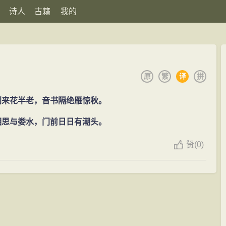
诗人
古籍
我的
原
繁
译
拼
别来花半老，音书隔绝雁惊秋。
相思与娄水，门前日日有潮头。
赞
(
0)