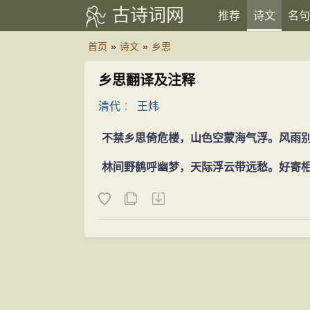
古诗词网
推荐
诗文
名句
首页
»
诗文
»
乡思
乡思翻译及注释
清代
：
王炜
不禁乡思倚危楼，山色空蒙海气浮。风雨
林间野鹤呼幽梦，天际浮云带远愁。好寄