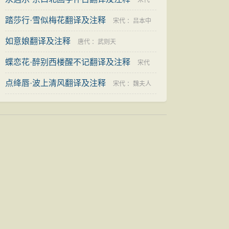
宋代
踏莎行·雪似梅花翻译及注释
：
辛弃疾
宋代
：
吕本中
如意娘翻译及注释
唐代
：
武则天
蝶恋花·醉别西楼醒不记翻译及注释
宋代
点绛唇·波上清风翻译及注释
：
晏几道
宋代
：
魏夫人